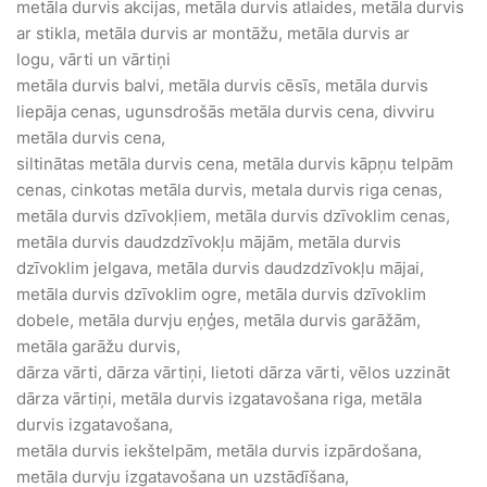
metāla durvis akcijas, metāla durvis atlaides, metāla durvis
ar stikla, metāla durvis ar montāžu, metāla durvis ar
logu, vārti un vārtiņi
metāla durvis balvi, metāla durvis cēsīs, metāla durvis
liepāja cenas, ugunsdrošās metāla durvis cena, divviru
metāla durvis cena,
siltinātas metāla durvis cena, metāla durvis kāpņu telpām
cenas, cinkotas metāla durvis, metala durvis riga cenas,
metāla durvis dzīvokļiem, metāla durvis dzīvoklim cenas,
metāla durvis daudzdzīvokļu mājām, metāla durvis
dzīvoklim jelgava, metāla durvis daudzdzīvokļu mājai,
metāla durvis dzīvoklim ogre, metāla durvis dzīvoklim
dobele, metāla durvju eņģes, metāla durvis garāžām,
metāla garāžu durvis,
dārza vārti, dārza vārtiņi, lietoti dārza vārti, vēlos uzzināt
dārza vārtiņi, metāla durvis izgatavošana riga, metāla
durvis izgatavošana,
metāla durvis iekštelpām, metāla durvis izpārdošana,
metāla durvju izgatavošana un uzstādīšana,