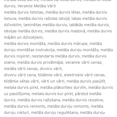
durvis, Veramie Metāla Vārti
metāla durvis lietotas, metāla durvis lētas, metāla durvis
lietuva, metāla durvis ražotas latvijā, labas metāla durvis
dzīvoklim, laminētas metāla durvis, labākās metāla durvis,
latvijas metāla durvis, metāla durvis madonā, metāla durvis
mājām un dzīvokļiem,
metāla durvis montāža, metāla durvis mārupe, metāla
durvju montāžas instrukcija, metāla durvju montāža, metāla
durvis nopirkt, nestandarta metāla durvis, metāla durvis
olaine, metāla durvis privātmājai, veramie vārti cenas,
metāla vārti cenas, divviru vārti,
divviru vārti cena, bīdāmie vārti, elektriskie vārti cenas,
bīdāmie sētas vārti, vārti un vārti, metāla durvis pasūtīt,
metala durvis pirkt, metāla plāksnītes durvīm, metāla durvis
uz pasūtījuma, metala durvis kur pirkt, pārdod metāla
durvis, metāla durvis ražošana, metāla durvis rezekne,
metāla durvis remonts, metāla durvju remonts, metāla
durvju rokturi, metāla durvju regulēšana, metāla durvju