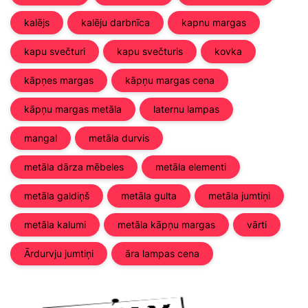
kalējs
kalēju darbnīca
kapnu margas
kapu svečturi
kapu svečturis
kovka
kāpņes margas
kāpņu margas cena
kāpņu margas metāla
laternu lampas
mangal
metāla durvis
metāla dārza mēbeles
metāla elementi
metāla galdiņš
metāla gulta
metāla jumtiņi
metāla kalumi
metāla kāpņu margas
vārti
Ārdurvju jumtiņi
āra lampas cena