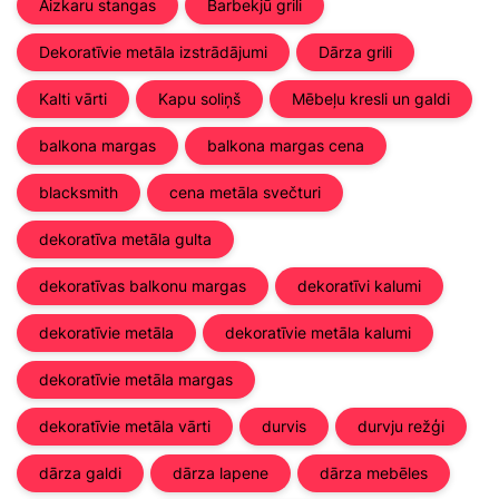
Aizkaru stangas
Barbekjū grili
Dekoratīvie metāla izstrādājumi
Dārza grili
Kalti vārti
Kapu soliņš
Mēbeļu kresli un galdi
balkona margas
balkona margas cena
blacksmith
cena metāla svečturi
dekoratīva metāla gulta
dekoratīvas balkonu margas
dekoratīvi kalumi
dekoratīvie metāla
dekoratīvie metāla kalumi
dekoratīvie metāla margas
dekoratīvie metāla vārti
durvis
durvju režģi
dārza galdi
dārza lapene
dārza mebēles