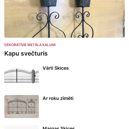
DEKORATĪVIE METĀLA KALUMI
Kapu svečturis
Vārti Skices
Ar roku zīmēti
Margas Skices