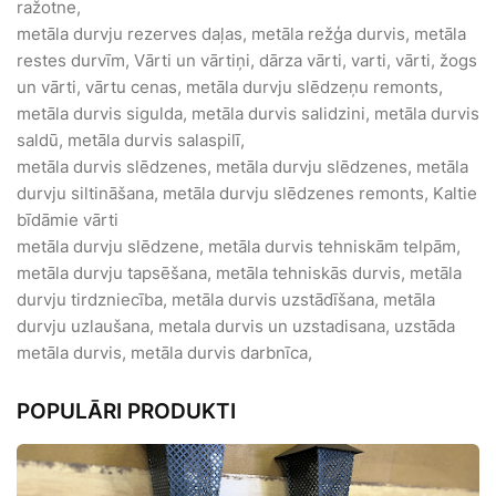
ražotne,
metāla durvju rezerves daļas, metāla režģa durvis, metāla
restes durvīm, Vārti un vārtiņi, dārza vārti, varti, vārti, žogs
un vārti, vārtu cenas, metāla durvju slēdzeņu remonts,
metāla durvis sigulda, metāla durvis salidzini, metāla durvis
saldū, metāla durvis salaspilī,
metāla durvis slēdzenes, metāla durvju slēdzenes, metāla
durvju siltināšana, metāla durvju slēdzenes remonts, Kaltie
bīdāmie vārti
metāla durvju slēdzene, metāla durvis tehniskām telpām,
metāla durvju tapsēšana, metāla tehniskās durvis, metāla
durvju tirdzniecība, metāla durvis uzstādīšana, metāla
durvju uzlaušana, metala durvis un uzstadisana, uzstāda
metāla durvis, metāla durvis darbnīca,
POPULĀRI PRODUKTI