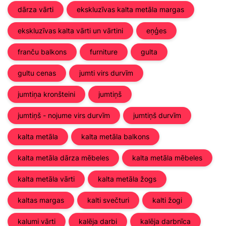
dārza vārti
ekskluzīvas kalta metāla margas
ekskluzīvas kalta vārti un vārtini
eņģes
franču balkons
furniture
gulta
gultu cenas
jumti virs durvīm
jumtiņa kronšteini
jumtiņš
jumtiņš - nojume virs durvīm
jumtiņš durvīm
kalta metāla
kalta metāla balkons
kalta metāla dārza mēbeles
kalta metāla mēbeles
kalta metāla vārti
kalta metāla žogs
kaltas margas
kalti svečturi
kalti žogi
kalumi vārti
kalēja darbi
kalēja darbnīca