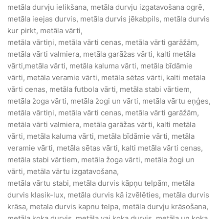
metāla durvju ielikšana, metāla durvju izgatavošana ogrē,
metāla ieejas durvis, metāla durvis jēkabpils, metāla durvis
kur pirkt, metāla vārti,
metāla vārtiņi, metāla vārti cenas, metāla vārti garāžām,
metāla vārti valmiera, metāla garāžas vārti, kalti metāla
vārti,metāla vārti, metāla kaluma vārti, metāla bīdāmie
vārti, metāla veramie vārti, metāla sētas vārti, kalti metāla
vārti cenas, metāla futbola vārti, metāla stabi vārtiem,
metāla žoga vārti, metāla žogi un vārti, metāla vārtu eņģes,
metāla vārtiņi, metāla vārti cenas, metāla vārti garāžām,
metāla vārti valmiera, metāla garāžas vārti, kalti metāla
vārti, metāla kaluma vārti, metāla bīdāmie vārti, metāla
veramie vārti, metāla sētas vārti, kalti metāla vārti cenas,
metāla stabi vārtiem, metāla žoga vārti, metāla žogi un
vārti, metāla vārtu izgatavošana,
metāla vārtu stabi, metāla durvis kāpņu telpām, metāla
durvis klasik-lux, metāla durvis kā izvēlēties, metāla durvis
krāsa, metala durvis kapnu telpa, metāla durvju krāsošana,
metāla koka durvis, metāla vai koka durvis, metāla un koka