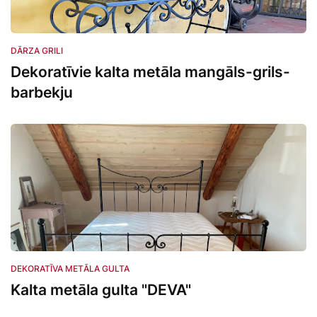
Dārza grili
DĀRZA GRILI
Dekoratīvie kalta metāla mangāls-grils-
barbekju
dekoratīva metāla gulta
DEKORATĪVA METĀLA GULTA
Kalta metāla gulta "DEVA"