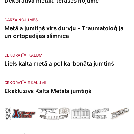
Dekoratīva metāla terases nojume
DĀRZA NOJUMES
Metāla jumtiņš virs durvju - Traumatoloģija
un ortopēdijas slimnīca
DEKORATĪVI KALUMI
Liels kalta metāla polikarbonāta jumtiņš
DEKORATĪVIE KALUMI
Ekskluzīvs Kaltā Metāla jumtiņš