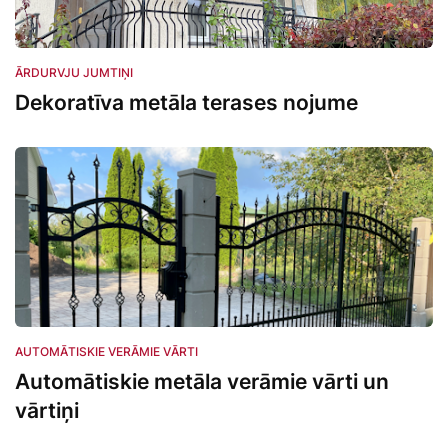
Ārdurvju jumtiņi
ĀRDURVJU JUMTIŅI
Dekoratīva metāla terases nojume
Automātiskie verāmie vārti
AUTOMĀTISKIE VERĀMIE VĀRTI
Automātiskie metāla verāmie vārti un
vārtiņi