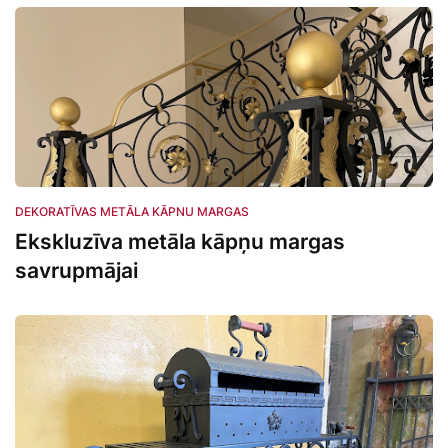
dekoratīvas metāla kāpnu margas
DEKORATĪVAS METĀLA KĀPNU MARGAS
Ekskluzīva metāla kāpņu margas
savrupmājai