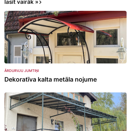
lasīt vairāk »
Ārdurvju jumtiņi
ĀRDURVJU JUMTIŅI
Dekoratīva kalta metāla nojume