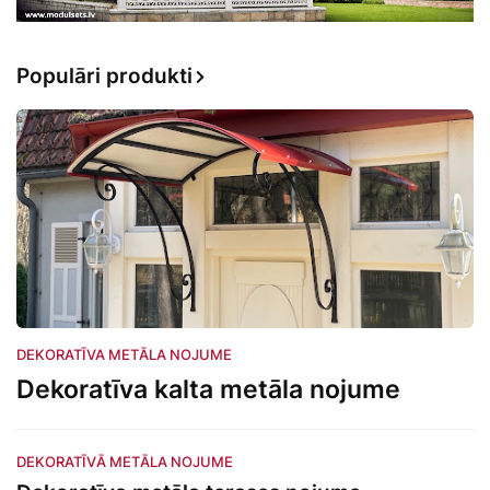
Populāri produkti
DEKORATĪVA METĀLA NOJUME
Dekoratīva kalta metāla nojume
DEKORATĪVĀ METĀLA NOJUME