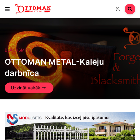
BLACKSMITH
OTTOMAN METAL-Kalēju
darbnīca
Uzzināt vairāk